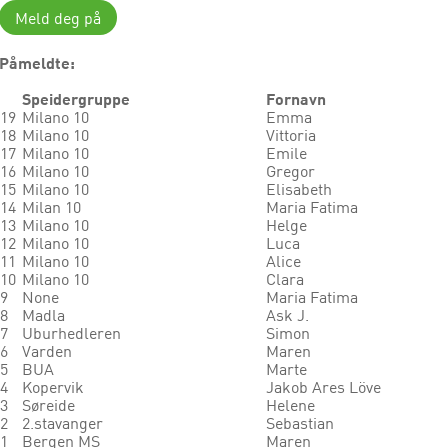
Meld deg på
Påmeldte:
Speidergruppe
Fornavn
19
Milano 10
Emma
18
Milano 10
Vittoria
17
Milano 10
Emile
16
Milano 10
Gregor
15
Milano 10
Elisabeth
14
Milan 10
Maria Fatima
13
Milano 10
Helge
12
Milano 10
Luca
11
Milano 10
Alice
10
Milano 10
Clara
9
None
Maria Fatima
8
Madla
Ask J.
7
Uburhedleren
Simon
6
Varden
Maren
5
BUA
Marte
4
Kopervik
Jakob Ares Löve
3
Søreide
Helene
2
2.stavanger
Sebastian
1
Bergen MS
Maren