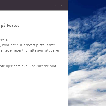
Logg inn
 på Fortet
ere 18+
hvor det blir servert pizza, samt
entet er åpent for alle som studerer
 i patruljer som skal konkurrere mot